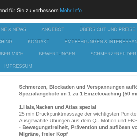
end für Sie zu verbessern
Mehr Info
INE & NEWS
ANGEBOT
ÜBERSICHT UND PREISE
CHING
KONTAKT
EMPFEHLUNGEN & INTERESSA
ÜBER MICH
BEWERTUNGEN
SCHMERZFREI- DER
IMPRESSUM
Schmerzen, Blockaden und Verspannungen aufl
Spezialangebote im 1 zu 1 Einzelcoaching (50 m
1.Hals,Nacken und Atlas spezial
25 min Druckpunktmassage der wichtigsten Punkte 
Ausgewählte Übungen aus dem Qi- Motion und EK
- Bewegungsfreiheit, Prävention und auflösen 
Migräne, freier Kopf