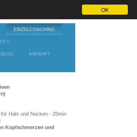
OK
EINZELCOACHING
NTES
 BLOG
ANFAHRT
ösen
in)
für Hals und Nacken - 25
min
S
von Kopfschmerzen und