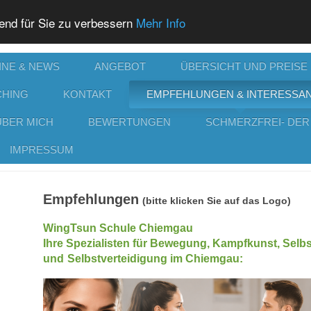
end für Sie zu verbessern
Mehr Info
INE & NEWS
ANGEBOT
ÜBERSICHT UND PREISE
CHING
KONTAKT
EMPFEHLUNGEN & INTERESSA
ÜBER MICH
BEWERTUNGEN
SCHMERZFREI- DER
IMPRESSUM
Empfehlungen
(bitte klicken Sie auf das Logo)
WingTsun Schule Chiemgau
Ihre Spezialisten für Bewegung, Kampfkunst, Sel
und
Selbstverteidigung im Chiemgau: