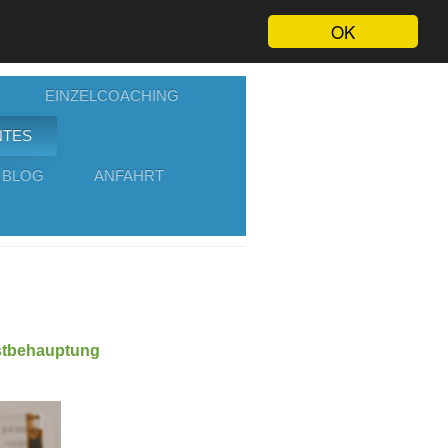
OK
EINZELCOACHING
NTES
 BLOG
ANFAHRT
bstbehauptung